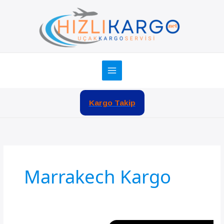
İçeriğe
atla
Kargo Takip
Marrakech Kargo