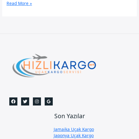
Muş
Read More »
Uçak
Kargo
Servisi
Son Yazılar
Jamaika Uçak Kargo
Japonya Uçak Kargo