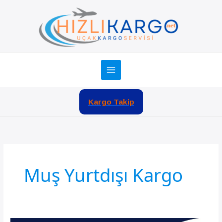
İçeriğe
atla
Kargo Takip
Muş Yurtdışı Kargo