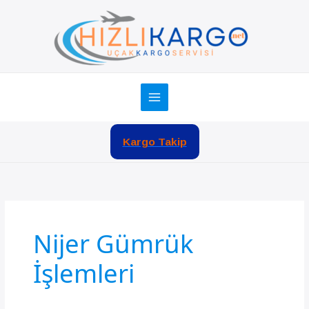
İçeriğe
atla
Kargo Takip
Nijer Gümrük
İşlemleri