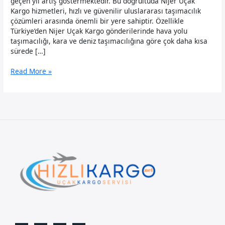
geçen yıl artış göstermektedir. Bu doğrultuda Nijer Uçak
Kargo hizmetleri, hızlı ve güvenilir uluslararası taşımacılık
çözümleri arasında önemli bir yere sahiptir. Özellikle
Türkiye’den Nijer Uçak Kargo gönderilerinde hava yolu
taşımacılığı, kara ve deniz taşımacılığına göre çok daha kısa
sürede […]
Nijer
Read More »
Uçak
Kargo