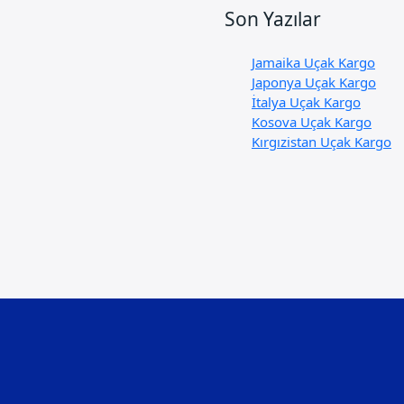
Son Yazılar
Jamaika Uçak Kargo
Japonya Uçak Kargo
İtalya Uçak Kargo
Kosova Uçak Kargo
Kırgızistan Uçak Kargo