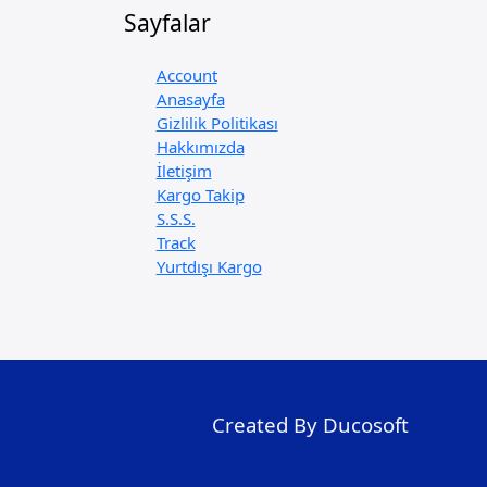
Sayfalar
Account
Anasayfa
Gizlilik Politikası
Hakkımızda
İletişim
Kargo Takip
S.S.S.
Track
Yurtdışı Kargo
Created By Ducosoft