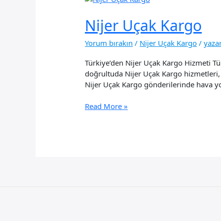
Nijer Uçak Kargo
Yorum bırakın
/
Nijer Uçak Kargo
/
yaza
Türkiye’den Nijer Uçak Kargo Hizmeti Türk
doğrultuda Nijer Uçak Kargo hizmetleri, h
Nijer Uçak Kargo gönderilerinde hava yol
Nijer
Read More »
Uçak
Kargo