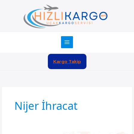
İçeriğe
atla
Kargo Takip
Nijer İhracat