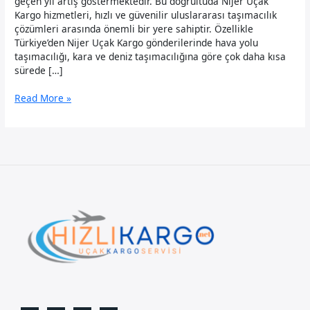
geçen yıl artış göstermektedir. Bu doğrultuda Nijer Uçak
Kargo hizmetleri, hızlı ve güvenilir uluslararası taşımacılık
çözümleri arasında önemli bir yere sahiptir. Özellikle
Türkiye’den Nijer Uçak Kargo gönderilerinde hava yolu
taşımacılığı, kara ve deniz taşımacılığına göre çok daha kısa
sürede […]
Nijer
Read More »
Uçak
Kargo