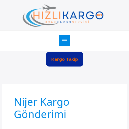
İçeriğe
atla
Kargo Takip
Nijer Kargo
Gönderimi