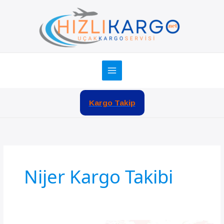
İçeriğe
atla
Kargo Takip
Nijer Kargo Takibi