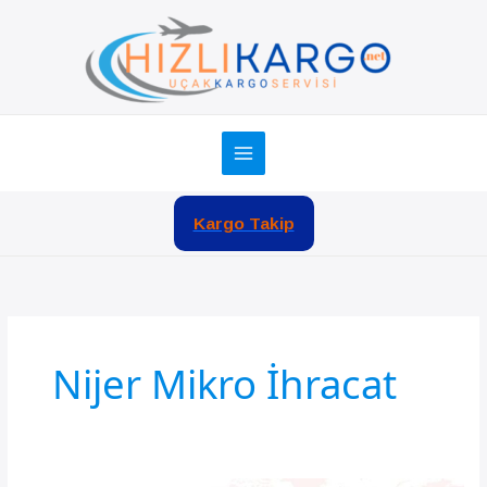
İçeriğe
atla
Kargo Takip
Nijer Mikro İhracat