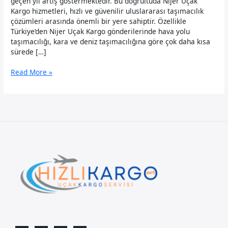
geçen yıl artış göstermektedir. Bu doğrultuda Nijer Uçak
Kargo hizmetleri, hızlı ve güvenilir uluslararası taşımacılık
çözümleri arasında önemli bir yere sahiptir. Özellikle
Türkiye’den Nijer Uçak Kargo gönderilerinde hava yolu
taşımacılığı, kara ve deniz taşımacılığına göre çok daha kısa
sürede […]
Nijer
Read More »
Uçak
Kargo