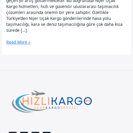
geçen yıl artış göstermektedir. Bu doğrultuda Nijer Uçak
Kargo hizmetleri, hızlı ve güvenilir uluslararası taşımacılık
çözümleri arasında önemli bir yere sahiptir. Özellikle
Türkiye’den Nijer Uçak Kargo gönderilerinde hava yolu
taşımacılığı, kara ve deniz taşımacılığına göre çok daha kısa
sürede […]
Nijer
Read More »
Uçak
Kargo