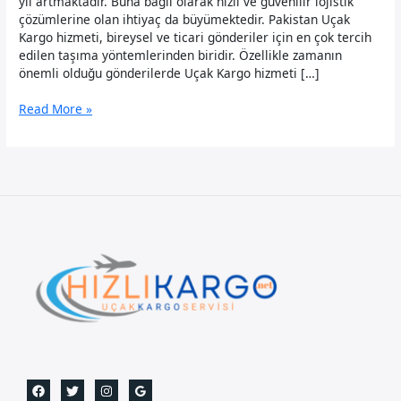
yıl artmaktadır. Buna bağlı olarak hızlı ve güvenilir lojistik
çözümlerine olan ihtiyaç da büyümektedir. Pakistan Uçak
Kargo hizmeti, bireysel ve ticari gönderiler için en çok tercih
edilen taşıma yöntemlerinden biridir. Özellikle zamanın
önemli olduğu gönderilerde Uçak Kargo hizmeti […]
Pakistan
Read More »
Uçak
Kargo