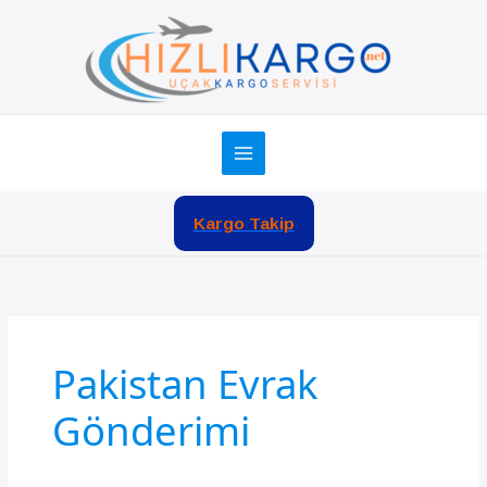
İçeriğe
atla
Kargo Takip
Pakistan Evrak
Gönderimi