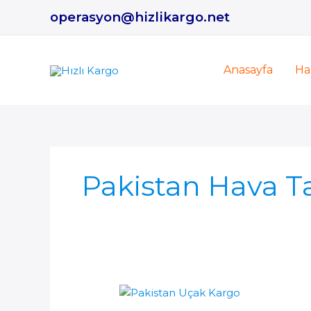
İçeriğe
operasyon@hizlikargo.net
atla
Anasayfa
Ha
Pakistan Hava Ta