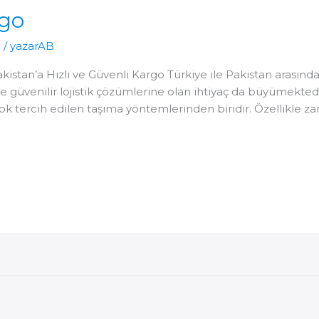
rgo
o
/
yazarAB
istan’a Hızlı ve Güvenli Kargo Türkiye ile Pakistan arasında
 ve güvenilir lojistik çözümlerine olan ihtiyaç da büyümekte
n çok tercih edilen taşıma yöntemlerinden biridir. Özellikl