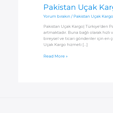
Pakistan Uçak Ka
Yorum bırakın
/
Pakistan Uçak Karg
Pakistan Uçak Kargo| Türkiye’den Pak
artmaktadır. Buna bağlı olarak hızlı
bireysel ve ticari gönderiler için e
Uçak Kargo hizmeti […]
Pakistan
Read More »
Uçak
Kargo