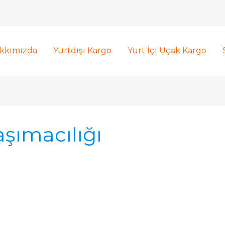
kkımızda
Yurtdışı Kargo
Yurt İçi Uçak Kargo
şımacılığı