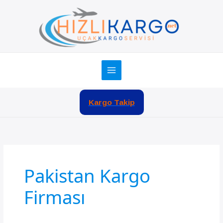
İçeriğe
atla
Kargo Takip
Pakistan Kargo
Firması