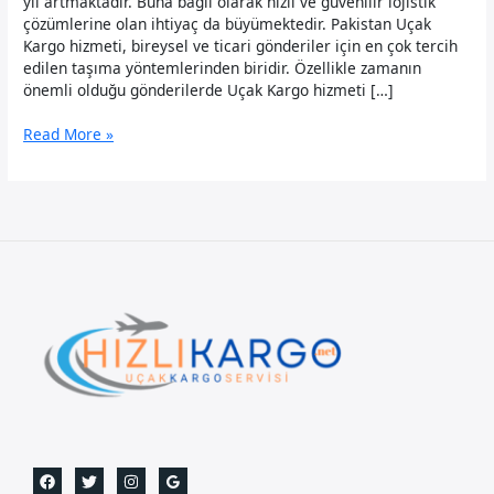
yıl artmaktadır. Buna bağlı olarak hızlı ve güvenilir lojistik
çözümlerine olan ihtiyaç da büyümektedir. Pakistan Uçak
Kargo hizmeti, bireysel ve ticari gönderiler için en çok tercih
edilen taşıma yöntemlerinden biridir. Özellikle zamanın
önemli olduğu gönderilerde Uçak Kargo hizmeti […]
Pakistan
Read More »
Uçak
Kargo