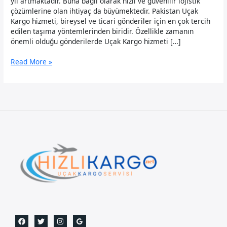
yıl artmaktadır. Buna bağlı olarak hızlı ve güvenilir lojistik
çözümlerine olan ihtiyaç da büyümektedir. Pakistan Uçak
Kargo hizmeti, bireysel ve ticari gönderiler için en çok tercih
edilen taşıma yöntemlerinden biridir. Özellikle zamanın
önemli olduğu gönderilerde Uçak Kargo hizmeti […]
Pakistan
Read More »
Uçak
Kargo