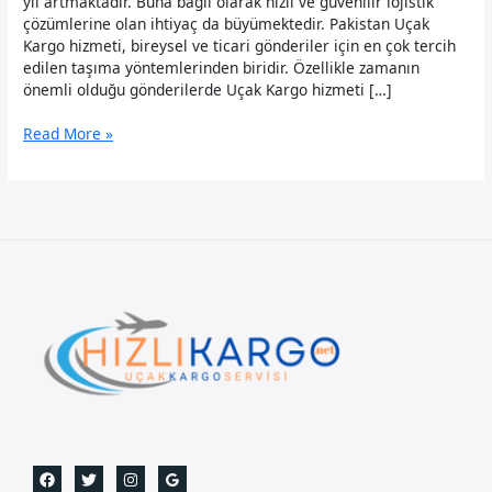
yıl artmaktadır. Buna bağlı olarak hızlı ve güvenilir lojistik
çözümlerine olan ihtiyaç da büyümektedir. Pakistan Uçak
Kargo hizmeti, bireysel ve ticari gönderiler için en çok tercih
edilen taşıma yöntemlerinden biridir. Özellikle zamanın
önemli olduğu gönderilerde Uçak Kargo hizmeti […]
Pakistan
Read More »
Uçak
Kargo