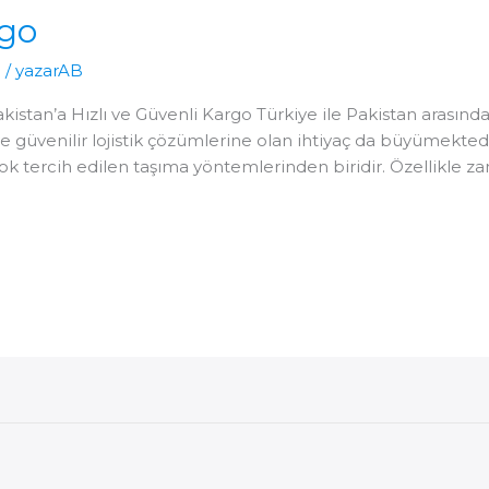
rgo
o
/
yazarAB
istan’a Hızlı ve Güvenli Kargo Türkiye ile Pakistan arasında
 ve güvenilir lojistik çözümlerine olan ihtiyaç da büyümekte
n çok tercih edilen taşıma yöntemlerinden biridir. Özellikl