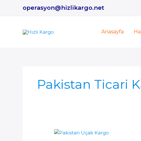
İçeriğe
operasyon@hizlikargo.net
atla
Anasayfa
Ha
Pakistan Ticari 