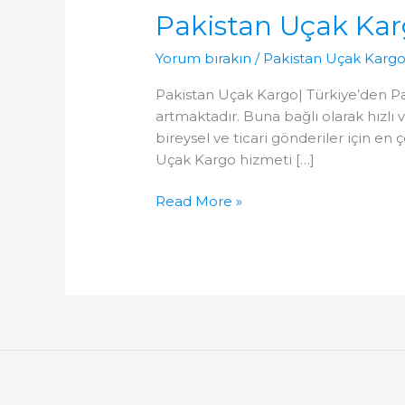
Pakistan Uçak Ka
Yorum bırakın
/
Pakistan Uçak Karg
Pakistan Uçak Kargo| Türkiye’den Pak
artmaktadır. Buna bağlı olarak hızlı
bireysel ve ticari gönderiler için e
Uçak Kargo hizmeti […]
Pakistan
Read More »
Uçak
Kargo