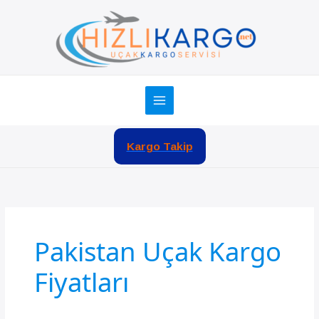
İçeriğe
atla
Kargo Takip
Pakistan Uçak Kargo
Fiyatları