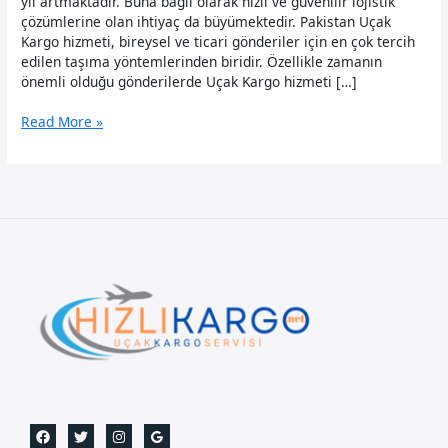
yıl artmaktadır. Buna bağlı olarak hızlı ve güvenilir lojistik
çözümlerine olan ihtiyaç da büyümektedir. Pakistan Uçak
Kargo hizmeti, bireysel ve ticari gönderiler için en çok tercih
edilen taşıma yöntemlerinden biridir. Özellikle zamanın
önemli olduğu gönderilerde Uçak Kargo hizmeti […]
Pakistan
Read More »
Uçak
Kargo