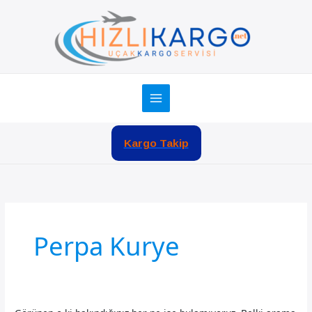
İçeriğe
atla
Kargo Takip
Perpa Kurye