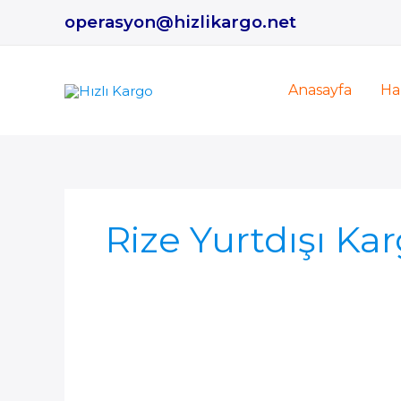
İçeriğe
operasyon@hizlikargo.net
atla
Anasayfa
Ha
Rize Yurtdışı Ka