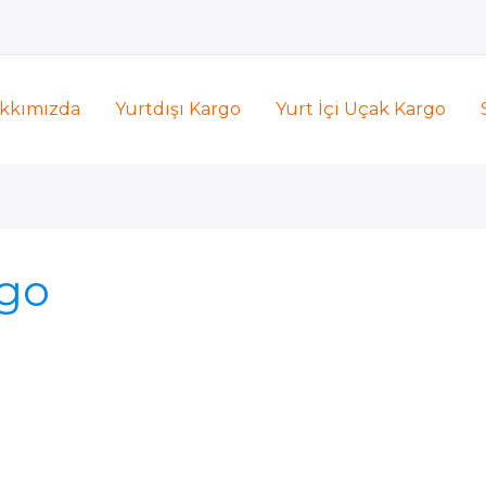
kkımızda
Yurtdışı Kargo
Yurt İçi Uçak Kargo
rgo