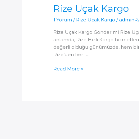
Rize Uçak Kargo
1 Yorum
/
Rize Uçak Kargo
/
adminR
Rize Uçak Kargo Gönderimi Rize Uçak
anlamda, Rize Hızlı Kargo hizmetleri
değerli olduğu günümüzde, hem birey
Rize’den her […]
Rize
Read More »
Uçak
Kargo