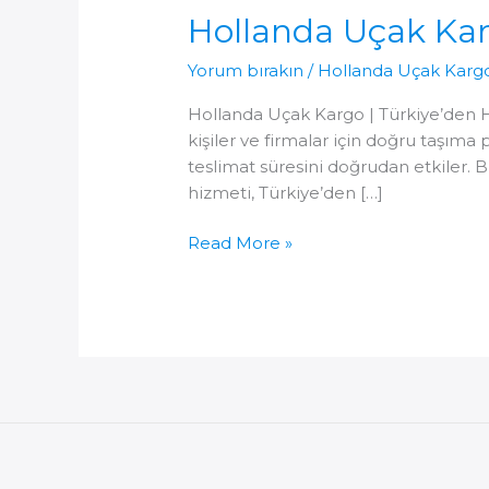
Hollanda Uçak Ka
Yorum bırakın
/
Hollanda Uçak Karg
Hollanda Uçak Kargo | Türkiye’den 
kişiler ve firmalar için doğru taşıma p
teslimat süresini doğrudan etkiler.
hizmeti, Türkiye’den […]
Hollanda
Read More »
Uçak
Kargo