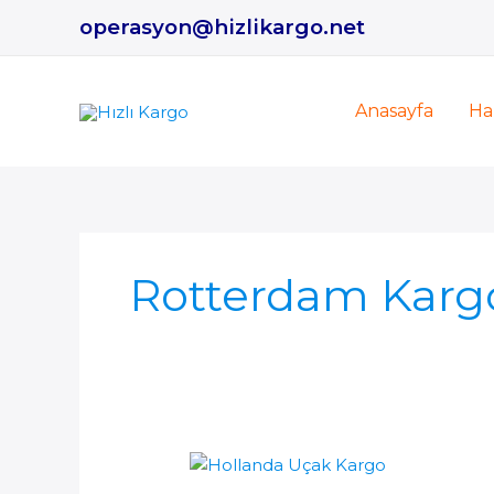
İçeriğe
operasyon@hizlikargo.net
atla
Anasayfa
Ha
Rotterdam Karg