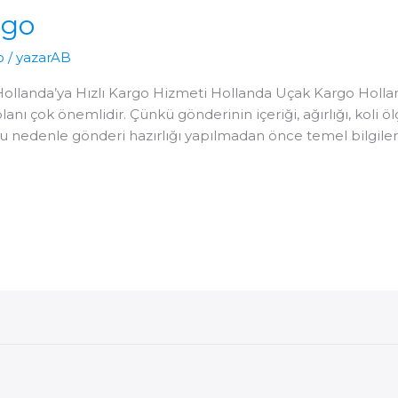
rgo
o
/
yazarAB
Hollanda’ya Hızlı Kargo Hizmeti Hollanda Uçak Kargo Hol
lanı çok önemlidir. Çünkü gönderinin içeriği, ağırlığı, koli öl
 Bu nedenle gönderi hazırlığı yapılmadan önce temel bilgile