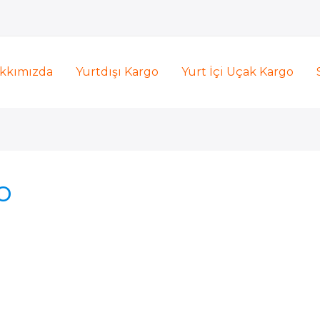
kkımızda
Yurtdışı Kargo
Yurt İçi Uçak Kargo
o