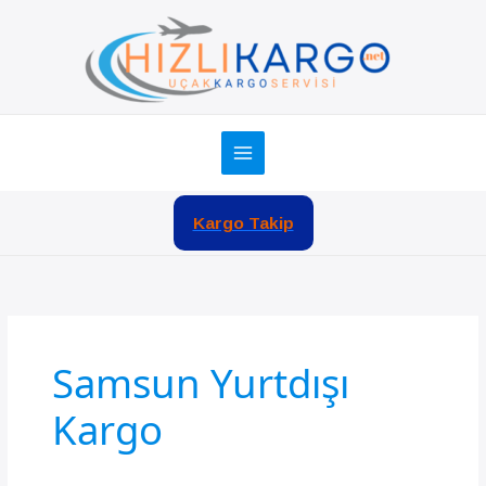
İçeriğe
atla
Kargo Takip
Samsun Yurtdışı
Kargo