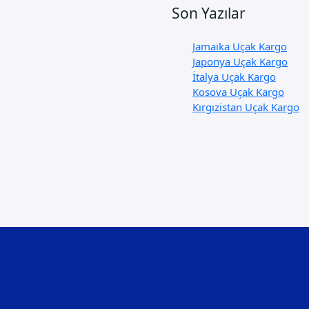
Son Yazılar
Jamaika Uçak Kargo
Japonya Uçak Kargo
İtalya Uçak Kargo
Kosova Uçak Kargo
Kırgızistan Uçak Kargo