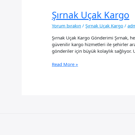
Şırnak Uçak Kargo
Yorum bırakın
/
Şırnak Uçak Kargo
/
ad
Şırnak Uçak Kargo Gönderimi Şırnak, hem
güvenilir kargo hizmetleri ile şehirler a
gönderiler için büyük kolaylık sağlıyor. 
Şırnak
Read More »
Uçak
Kargo