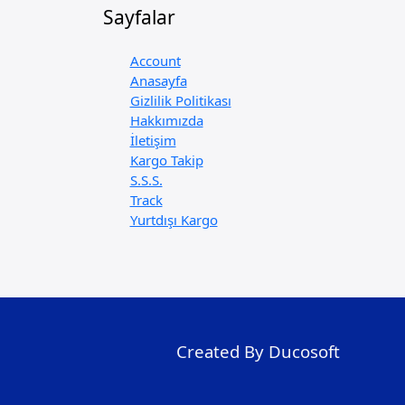
Sayfalar
Account
Anasayfa
Gizlilik Politikası
Hakkımızda
İletişim
Kargo Takip
S.S.S.
Track
Yurtdışı Kargo
Created By Ducosoft