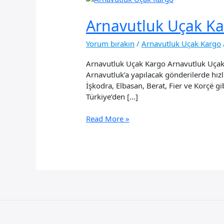
Arnavutluk Uçak K
Yorum bırakın
/
Arnavutluk Uçak Kargo
Arnavutluk Uçak Kargo Arnavutluk Uçak 
Arnavutluk’a yapılacak gönderilerde hızl
İşkodra, Elbasan, Berat, Fier ve Korçë g
Türkiye’den […]
Arnavutluk
Read More »
Uçak
Kargo