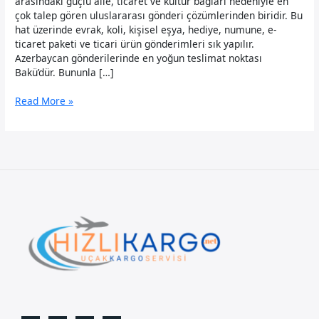
arasındaki güçlü aile, ticaret ve kültür bağları nedeniyle en
çok talep gören uluslararası gönderi çözümlerinden biridir. Bu
hat üzerinde evrak, koli, kişisel eşya, hediye, numune, e-
ticaret paketi ve ticari ürün gönderimleri sık yapılır.
Azerbaycan gönderilerinde en yoğun teslimat noktası
Bakü’dür. Bununla […]
Azerbaycan
Read More »
Uçak
Kargo