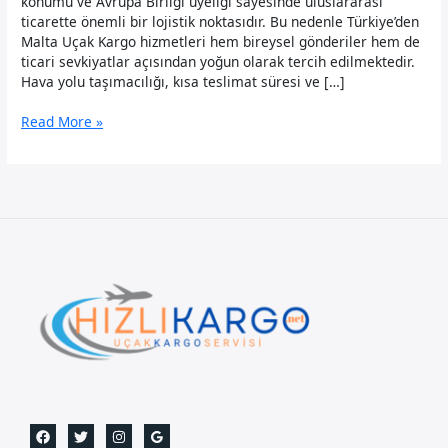
konumu ve Avrupa Birliği üyeliği sayesinde uluslararası
ticarette önemli bir lojistik noktasıdır. Bu nedenle Türkiye’den
Malta Uçak Kargo hizmetleri hem bireysel gönderiler hem de
ticari sevkiyatlar açısından yoğun olarak tercih edilmektedir.
Hava yolu taşımacılığı, kısa teslimat süresi ve […]
Malta
Read More »
Uçak
Kargo