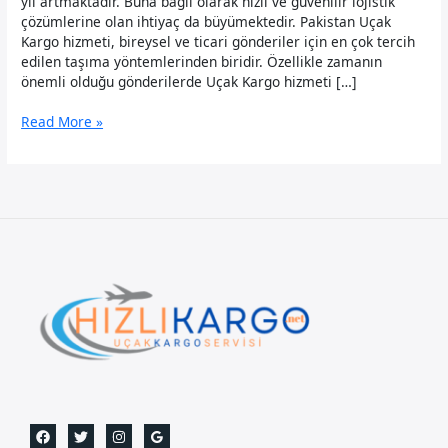
yıl artmaktadır. Buna bağlı olarak hızlı ve güvenilir lojistik
çözümlerine olan ihtiyaç da büyümektedir. Pakistan Uçak
Kargo hizmeti, bireysel ve ticari gönderiler için en çok tercih
edilen taşıma yöntemlerinden biridir. Özellikle zamanın
önemli olduğu gönderilerde Uçak Kargo hizmeti […]
Pakistan
Read More »
Uçak
Kargo