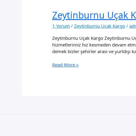
Zeytinburnu Uçak 
1 Yorum
/
Zeytinburnu Uçak Kargo
/
ad
Zeytinburnu Uçak Kargo Zeytinburnu Uç
hizmetlerimiz hız kesmeden devam etmekt
demek bizler şehirler arası ve yurtdışı 
Zeytinburnu
Read More »
Uçak
Kargo