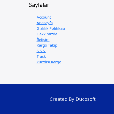
Sayfalar
Account
Anasayfa
Gizlilik Politikası
Hakkımızda
İletişim
Kargo Takip
S.S.S.
Track
Yurtdışı Kargo
Created By Ducosoft