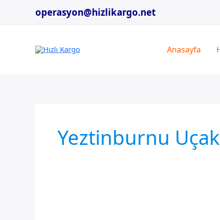
İçeriğe
operasyon@hizlikargo.net
atla
Anasayfa
Yeztinburnu Uçak