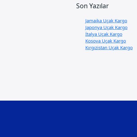
Son Yazılar
Jamaika Uçak Kargo
Japonya Uçak Kargo
İtalya Uçak Kargo
Kosova Uçak Kargo
Kırgızistan Uçak Kargo