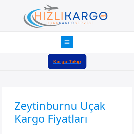
İçeriğe
atla
Kargo Takip
Zeytinburnu Uçak
Kargo Fiyatları