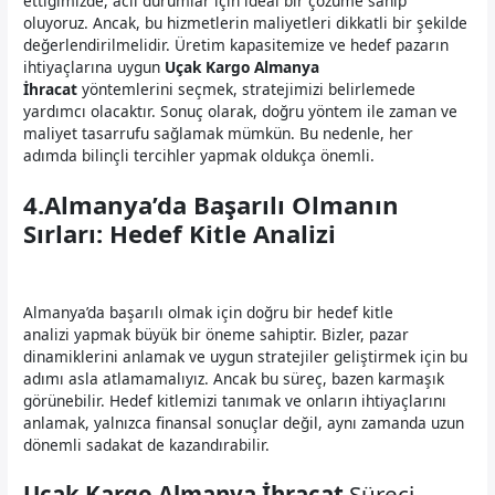
ettiğimizde, acil durumlar için ideal bir çözüme sahip
oluyoruz. Ancak, bu hizmetlerin maliyetleri dikkatli bir şekilde
değerlendirilmelidir. Üretim kapasitemize ve hedef pazarın
ihtiyaçlarına uygun
Uçak Kargo Almanya
İhracat
yöntemlerini seçmek, stratejimizi belirlemede
yardımcı olacaktır. Sonuç olarak, doğru yöntem ile zaman ve
maliyet tasarrufu sağlamak mümkün. Bu nedenle, her
adımda bilinçli tercihler yapmak oldukça önemli.
4.Almanya’da Başarılı Olmanın
Sırları: Hedef Kitle Analizi
Almanya’da başarılı olmak için doğru bir hedef kitle
analizi yapmak büyük bir öneme sahiptir. Bizler, pazar
dinamiklerini anlamak ve uygun stratejiler geliştirmek için bu
adımı asla atlamamalıyız. Ancak bu süreç, bazen karmaşık
görünebilir. Hedef kitlemizi tanımak ve onların ihtiyaçlarını
anlamak, yalnızca finansal sonuçlar değil, aynı zamanda uzun
dönemli sadakat de kazandırabilir.
Uçak Kargo Almanya İhracat
Süreci