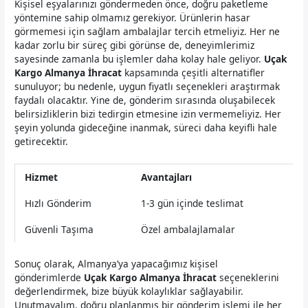
Kişisel eşyalarınızı göndermeden önce, doğru paketleme
yöntemine sahip olmamız gerekiyor. Ürünlerin hasar
görmemesi için sağlam ambalajlar tercih etmeliyiz. Her ne
kadar zorlu bir süreç gibi görünse de, deneyimlerimiz
sayesinde zamanla bu işlemler daha kolay hale geliyor.
Uçak
Kargo Almanya İhracat
kapsamında çeşitli alternatifler
sunuluyor; bu nedenle, uygun fiyatlı seçenekleri araştırmak
faydalı olacaktır. Yine de, gönderim sırasında oluşabilecek
belirsizliklerin bizi tedirgin etmesine izin vermemeliyiz. Her
şeyin yolunda gideceğine inanmak, süreci daha keyifli hale
getirecektir.
Hizmet
Avantajları
Hızlı Gönderim
1-3 gün içinde teslimat
Güvenli Taşıma
Özel ambalajlamalar
Sonuç olarak, Almanya’ya yapacağımız kişisel
gönderimlerde
Uçak Kargo Almanya İhracat
seçeneklerini
değerlendirmek, bize büyük kolaylıklar sağlayabilir.
Unutmayalım, doğru planlanmış bir gönderim işlemi ile her