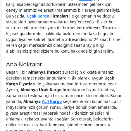
karşılaşabileceğimiz zorlukların üstesinden gelmek için
deneyimlerimizi ve araştırmalarımızı bir araya getirmeliyiz.
Bu yazıda,
Uçak Kargo
Firmaları
ile çalışmanın ve doğru
stratejileri uygulamanın yollarını keşfedeceğiz. Bizler bu
sektörde yılların deneyimi ile hizmet vermekteyiz. Ticari ve
Kişisel gönderimler hakkında bizlerden mutlaka bilgi alın
uygun fiyat ve kaliteli hizmetin adresindesiniz 24 saat hizmet
veren çağrı merkezimizi dilediğiniz saat arayıp bilgi
alabilirsiniz şimdi sizlere bu konu hakkında bilgi verelim.
Ana Noktalar
Başarılı bir
Almanya İhracat
süreci için dikkate almanız
gereken temel noktalar şunlardır: İlk olarak, uygun
Uçak
Kargo Fiyatları
ile çalışmak maliyetlerinizi minimize eder.
Ayrıca,
Almanya Uçak Kargo
firmalarının hizmet kalitesi,
zamanında teslimat için her zaman öncelikli olmalıdır. Bunun
yanında,
Almanya
Acil Kargo
seçeneklerinin bulunması, acil
ihtiyaçlara hızlı çözüm sunar. İleriye dönük planlamalarda,
piyasa araştırması yaparak hedef kitlenizin taleplerini
anlamak, rekabet avantajı sağlar. Son olarak, belgelerin
doğru ve eksiksiz hazırlanması, işlemlerinizin sorunsuz
ilerlemesine yardımcı olacaktır.