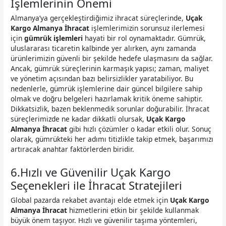
İşlemlerinin Önemi
Almanya’ya gerçekleştirdiğimiz ihracat süreçlerinde,
Uçak
Kargo Almanya İhracat
işlemlerimizin sorunsuz ilerlemesi
için
gümrük işlemleri
hayati bir rol oynamaktadır. Gümrük,
uluslararası ticaretin kalbinde yer alırken, aynı zamanda
ürünlerimizin güvenli bir şekilde hedefe ulaşmasını da sağlar.
Ancak, gümrük süreçlerinin karmaşık yapısı; zaman, maliyet
ve yönetim açısından bazı belirsizlikler yaratabiliyor. Bu
nedenlerle, gümrük işlemlerine dair güncel bilgilere sahip
olmak ve doğru belgeleri hazırlamak kritik öneme sahiptir.
Dikkatsizlik, bazen beklenmedik sorunlar doğurabilir. İhracat
süreçlerimizde ne kadar dikkatli olursak,
Uçak Kargo
Almanya İhracat
gibi hızlı çözümler o kadar etkili olur. Sonuç
olarak, gümrükteki her adımı titizlikle takip etmek, başarımızı
artıracak anahtar faktörlerden biridir.
6.Hızlı ve Güvenilir Uçak Kargo
Seçenekleri ile İhracat Stratejileri
Global pazarda rekabet avantajı elde etmek için
Uçak Kargo
Almanya İhracat
hizmetlerini etkin bir şekilde kullanmak
büyük önem taşıyor. Hızlı ve güvenilir taşıma yöntemleri,