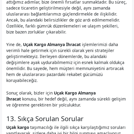
attığımız adımlar, bize önemli fırsatlar sunmaktadır. Bu süreç,
sadece ticaretin geliştirilmesiyle değil, aynı zamanda
uluslararası bağlantılarımızı güçlendirmekle de ilişkilidir.
Ancak, bu alandaki belirsizlikler de göz ardı edilmemelidir.
Özellikle, farklı gümrük düzenlemeleri ve ulaşım şekilleri,
bize bazen zorluklar çıkarabilir.
Yine de,
Uçak Kargo Almanya İhracat
işlemlerimizi daha
verimli hale getirmek için sürekli olarak yeni stratejiler
geliştirmekteyiz. İlerleyen dönemlerde, bu alandaki
değişimlere ayak uydurabilmemiz için esnek kalmak oldukça
önemlidir. Bu sayede, hem müşteri memnuniyetini artıracak
hem de uluslararası pazardaki rekabet gücümüzü
koruyabileceğiz.
Sonuç olarak, bizler için
Uçak Kargo Almanya
İhracat
konusu, bir hedef değil, aynı zamanda sürekli gelişim
ve öğrenme gerektiren bir yolculuktur.
13. Sıkça Sorulan Sorular
Uçak kargo
taşımacılığı ile ilgili sıkça karşılaştığımız soruları
yanıtlayarak, sizlere daha iyi bir bilgi sunmayı amaçlıyoruz.