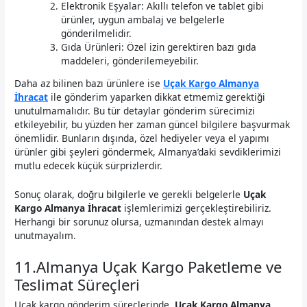
Elektronik Eşyalar: Akıllı telefon ve tablet gibi
ürünler, uygun ambalaj ve belgelerle
gönderilmelidir.
Gıda Ürünleri: Özel izin gerektiren bazı gıda
maddeleri, gönderilemeyebilir.
Daha az bilinen bazı ürünlere ise
Uçak Kargo Almanya
İhracat
ile gönderim yaparken dikkat etmemiz gerektiği
unutulmamalıdır. Bu tür detaylar gönderim sürecimizi
etkileyebilir, bu yüzden her zaman güncel bilgilere başvurmak
önemlidir. Bunların dışında, özel hediyeler veya el yapımı
ürünler gibi şeyleri göndermek, Almanya’daki sevdiklerimizi
mutlu edecek küçük sürprizlerdir.
Sonuç olarak, doğru bilgilerle ve gerekli belgelerle
Uçak
Kargo Almanya İhracat
işlemlerimizi gerçekleştirebiliriz.
Herhangi bir sorunuz olursa, uzmanından destek almayı
unutmayalım.
11.Almanya Uçak Kargo Paketleme ve
Teslimat Süreçleri
Uçak kargo gönderim süreçlerinde,
Uçak Kargo Almanya