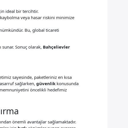
 ideal bir tercihtir.
r, kaybolma veya hasar riskini minimize
mümkündür. Bu, global ticareti
ı sunar. Sonuç olarak,
Bahçelievler
timiz sayesinde, paketleriniz en kısa
tasarruf sağlarken,
güvenlik
konusunda
i memnuniyetini öncelikli hedefimiz
dırma
sından önemli avantajlar sağlamaktadır.
mler için
hızlı
çözümler sunan express