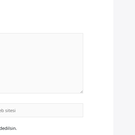
i
dedilsin.