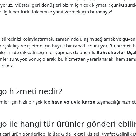
yoruz. Müşteri geri dönüşleri bizim için çok kıymetli; çünkü sürekl
ilgili her türlü talebinize yanıt vermek için buradayız!
 sürecinizi kolaylaştırmak, zamanında ulaşım sağlamak ve güvenil
birçok kişi ve işletme için büyük bir rahatlık sunuyor. Bu hizmet, h
lerinizde dikkatli seçimler yapmak da önemli.
Bahçelievler Uça
zümler sunuyor. Sonuç olarak, bu hizmetten yararlanarak, hem zam
rsiniz.
go hizmeti nedir?
mler için hızlı bir şekilde
hava yoluyla kargo
taşımacılığı hizmet
o ile hangi tür ürünler gönderilebili
icari ürün gönderilebilir. İlaç Gıda Tekstil Kişisel Kıyafet Gelinlik