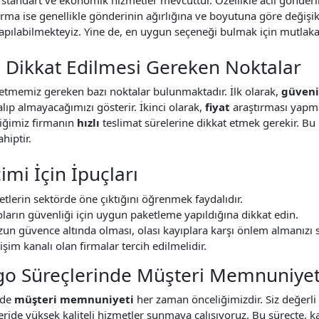
ırma ise genellikle gönderinin ağırlığına ve boyutuna göre değişik
ılabilmekteyiz. Yine de, en uygun seçeneği bulmak için mutlaka bi
 Dikkat Edilmesi Gereken Noktalar
etmemiz gereken bazı noktalar bulunmaktadır. İlk olarak,
güvenil
lıp almayacağımızı gösterir. İkinci olarak,
fiyat
araştırması yapmal
çtiğimiz firmanın
hızlı
teslimat sürelerine dikkat etmek gerekir. Bu
hiptir.
mi İçin İpuçları
etlerin sektörde öne çıktığını öğrenmek faydalıdır.
ların güvenliği için uygun paketleme yapıldığına dikkat edin.
un güvence altında olması, olası kayıplara karşı önlem almanızı s
tişim kanalı olan firmalar tercih edilmelidir.
go Süreçlerinde Müşteri Memnuniyet
zde
müşteri memnuniyeti
her zaman önceliğimizdir. Siz değerli m
eride yüksek kaliteli hizmetler sunmaya çalışıyoruz. Bu süreçte,