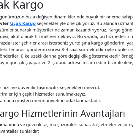
ak Kargo
 günümüzün hızla değişen dinamiklerinde büyük bir öneme sahip. 
evler
Uçak Kargo
seçenekleriyle öne çıkıyoruz. Bu alanda uzman
özümler sunarak müşterilerine zaman kazandırıyoruz. Kargo gönde
lgesi, aktif olarak hizmet vermekteyiz. Bu yazıda, bu hizmetlerin
ızda ister şehirler arası isterseniz yurtdışına kargo gönderimi yap
Şehirler arası gönderim süresi 3-4 saat sürmektedir öyle günlerc
önderileri ülke uzaklıklarına göre değişiklik göstermektedir örneğ
ynı gün çıkış yapar ve 2 iş günü adrese teslim edilir bizimle iletiş
e hızlı ve güvenilir taşımacılık seçenekleri mevcut.
imler için çeşitli hizmetler sunulmaktayız.
aşamada müşteri memnuniyetine odaklanmaktadır.
argo Hizmetlerinin Avantajları
amanında ve güvenli taşıma çözümleri sunarak işletmeler ve birey
avantajlar şunlardır: