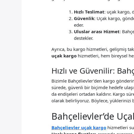
Hızlı Teslimat
: uçak kargo, d
Güvenlik
: Uçak kargo, gönde
eder.
Uluslar arası Hizmet
: Bahç
destekler.
Ayrıca, bu kargo hizmetleri, gelişmiş ta
uçak kargo
hizmetleri, hem bireysel h
Hızlı ve Güvenilir: Bah
Bizimle Bahçelievler’den kargo gönderim
sürede, güvenli bir biçimde hedefe ulaşı
da endişeleri ortadan kaldırır. Kargo sü
olarak belirliyoruz. Böylece, yüklerinizi 
Bahçelievler’de Uça
Bahçelievler uçak kargo
hizmetleri su
Uçak kargo fiyatları
arasında express, 