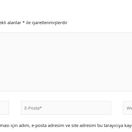
kli alanlar
*
ile işaretlenmişlerdir
E-
Web
Posta*
sites
ası için adım, e-posta adresim ve site adresim bu tarayıcıya kay