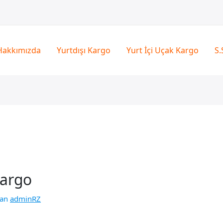
Hakkımızda
Yurtdışı Kargo
Yurt İçi Uçak Kargo
S.
Kargo
zan
adminRZ