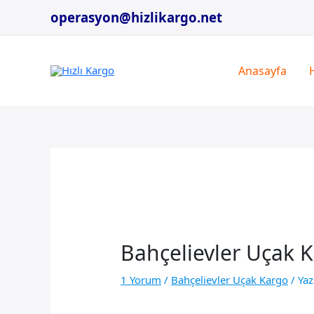
İçeriğe
operasyon@hizlikargo.net
atla
Anasayfa
Bahçelievler Uçak 
1 Yorum
/
Bahçelievler Uçak Kargo
/ Ya