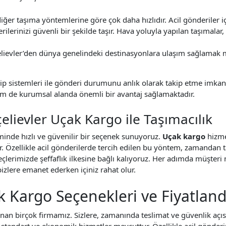
iğer taşıma yöntemlerine göre çok daha hızlıdır. Acil gönderiler için
rilerinizi güvenli bir şekilde taşır. Hava yoluyla yapılan taşımala
elievler’den dünya genelindeki destinasyonlara ulaşım sağlamak 
kip sistemleri ile gönderi durumunu anlık olarak takip etme imkan
em de kurumsal alanda önemli bir avantaj sağlamaktadır.
çelievler Uçak Kargo ile Taşımacılık
inde hızlı ve güvenilir bir seçenek sunuyoruz.
Uçak kargo
hizme
r. Özellikle acil gönderilerde tercih edilen bu yöntem, zamandan 
reçlerimizde şeffaflık ilkesine bağlı kalıyoruz. Her adımda müşter
bizlere emanet ederken içiniz rahat olur.
k Kargo Seçenekleri ve Fiyatlan
nan birçok firmamız. Sizlere, zamanında teslimat ve güvenlik açı
standart ve ekonomik hizmetler mevcuttur. Özellikle acil gönderi