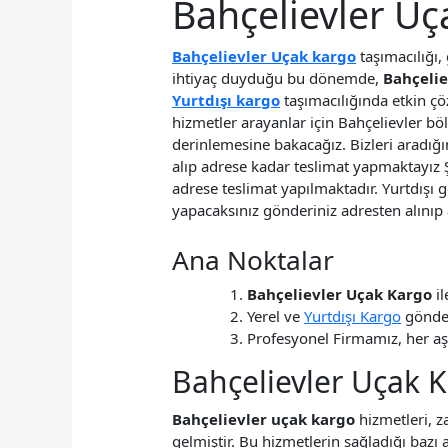
Bahçelievler Uç
Bahçelievler Uçak kargo
taşımacılığı,
ihtiyaç duyduğu bu dönemde,
Bahçeli
Yurtdışı kargo
taşımacılığında etkin ç
hizmetler arayanlar için Bahçelievler bö
derinlemesine bakacağız. Bizleri aradığın
alıp adrese kadar teslimat yapmaktayız 
adrese teslimat yapılmaktadır. Yurtdışı g
yapacaksınız gönderiniz adresten alınıp a
Ana Noktalar
Bahçelievler Uçak Kargo
il
Yerel ve
Yurtdışı Kargo
gönder
Profesyonel Firmamız, her 
Bahçelievler Uçak K
Bahçelievler uçak kargo
hizmetleri, z
gelmiştir. Bu hizmetlerin sağladığı bazı 