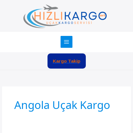
İçeriğe
atla
Kargo Takip
Angola Uçak Kargo