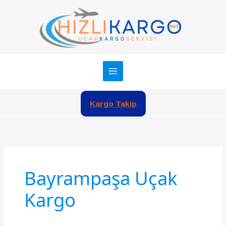
İçeriğe
atla
Kargo Takip
Bayrampaşa Uçak
Kargo