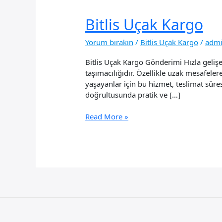
Bitlis Uçak Kargo
Yorum bırakın
/
Bitlis Uçak Kargo
/
adm
Bitlis Uçak Kargo Gönderimi Hızla gelişe
taşımacılığıdır. Özellikle uzak mesafeler
yaşayanlar için bu hizmet, teslimat süres
doğrultusunda pratik ve […]
Bitlis
Read More »
Uçak
Kargo