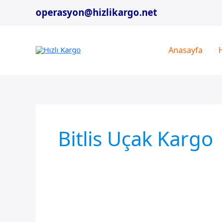
İçeriğe
operasyon@hizlikargo.net
atla
Anasayfa
Bitlis Uçak Kargo