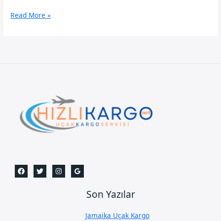
Iğdır
Read More »
Uçak
Kargo
Son Yazılar
Jamaika Uçak Kargo