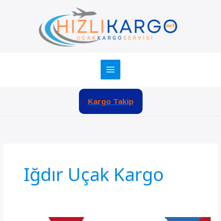
İçeriğe
atla
Kargo Takip
Iğdır Uçak Kargo