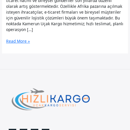
ticaret hacmi ve bireysel gönderiler son yıllarda düzenli
olarak artış göstermektedir. Özellikle Afrika pazarına açılmak
isteyen ihracatçılar, e-ticaret firmaları ve bireysel müşteriler
için güvenilir lojistik çözümleri büyük önem taşımaktadır. Bu
noktada Kamerun Uçak Kargo hizmetimiz; hızlı teslimat, planlı
operasyon […]
Kamerun
Read More »
Uçak
Kargo