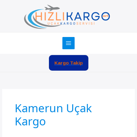
İçeriğe
atla
Kargo Takip
Kamerun Uçak
Kargo