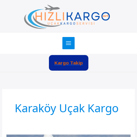
İçeriğe
atla
Kargo Takip
Karaköy Uçak Kargo