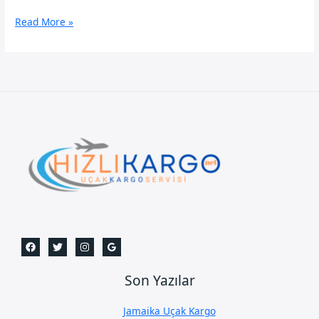
Karaköy
Read More »
Uçak
Kargo
Son Yazılar
Jamaika Uçak Kargo