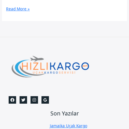
Kars
Read More »
Uçak
Kargo
Son Yazılar
Jamaika Uçak Kargo