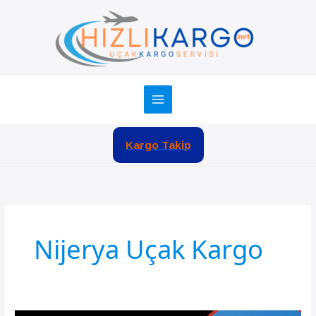
İçeriğe
atla
Kargo Takip
Nijerya Uçak Kargo