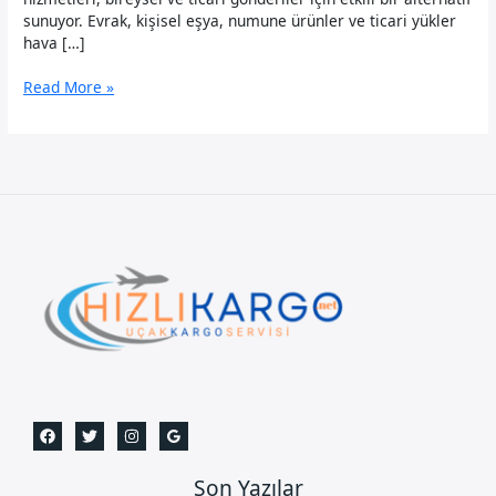
sunuyor. Evrak, kişisel eşya, numune ürünler ve ticari yükler
hava […]
Ürdün
Read More »
Uçak
Kargo
Son Yazılar