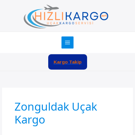
İçeriğe
atla
Kargo Takip
Zonguldak Uçak
Kargo