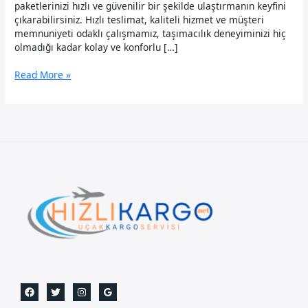
paketlerinizi hızlı ve güvenilir bir şekilde ulaştırmanın keyfini
çıkarabilirsiniz. Hızlı teslimat, kaliteli hizmet ve müşteri
memnuniyeti odaklı çalışmamız, taşımacılık deneyiminizi hiç
olmadığı kadar kolay ve konforlu […]
Adana
Read More »
Uçak
Kargo:0535
509
20
20-
7/24
Çağrı
Hizmeti.