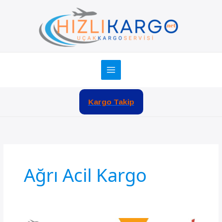
İçeriğe
atla
Kargo Takip
Ağrı Acil Kargo