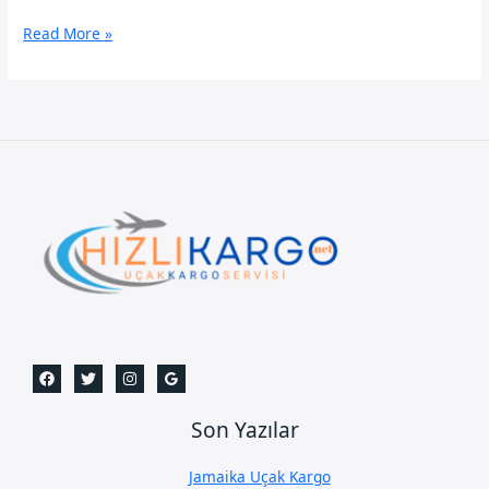
Ağrı
Read More »
Uçak
Kargo
Son Yazılar
Jamaika Uçak Kargo