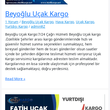
Beyoğlu Uçak Kargo
1 Yorum
/
Beyoğlu Uçak Kargo
,
Hava Kargo
,
Uçak Kargo
,
Yurtdışı Kargo
/
adminRZ
Beyoğlu Uçak Kargo:7/24 Çağrı Hizmeti Beyoğlu Uçak kargo
.Özellikle Şehirler arası kargo gönderimlerinde hızlı ve
güvenilir hizmet sunma seçenekleri sunmaktayız, hem
bireysel gönderiler hem de ticari gönderiler olsun saatler
içinde bir şehirden diğerine teslimat hizmeti veriyoruz Uçak
Kargo servisimiz kargolarınızı adresten teslim almaktadır.
Kargolarınızı en kısa sürede ulaştırmak için profesyonel bir
destek sağlamaktayız, doğru yerdesiniz.
Beyoğlu
Read More »
Uçak
Kargo