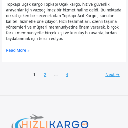
Topkapı Uçak Kargo Topkapı Uçak kargo, hız ve güvenlik
arayanlar için vazgeçilmez bir hizmet haline geldi. Bu noktada
dikkat çeken bir seçenek olan Topkapı Acil Kargo , sunulan
kaliteli hizmetle öne çıkıyor. Hızlı teslimatları, özenli taşıma
yöntemleri ve müşteri memnuniyetine önem vererek, birçok
farklı memnuniyetle birçok kişi ve kuruluş bu avantajlardan
faydalanmak için tercih ediyor.
Topkapı
Read More »
Uçak
Kargo
1
2
…
4
Next
→