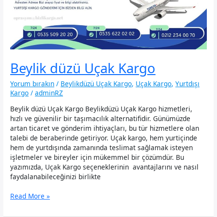
Beylik düzü Uçak Kargo
Yorum bırakın
/
Beylikdüzü Uçak Kargo
,
Uçak Kargo
,
Yurtdışı
Kargo
/
adminRZ
Beylik düzü Uçak Kargo Beylikdüzü Uçak Kargo hizmetleri,
hızlı ve güvenilir bir taşımacılık alternatifidir. Günümüzde
artan ticaret ve gönderim ihtiyaçları, bu tür hizmetlere olan
talebi de beraberinde getiriyor. Uçak kargo, hem yurtiçinde
hem de yurtdışında zamanında teslimat sağlamak isteyen
işletmeler ve bireyler için mükemmel bir çözümdür. Bu
yazımızda, Uçak Kargo seçeneklerinin avantajlarını ve nasıl
faydalanabileceğinizi birlikte
Beylik
Read More »
düzü
Uçak