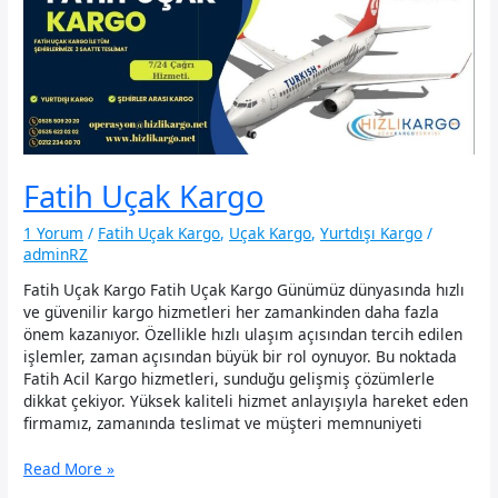
Fatih Uçak Kargo
1 Yorum
/
Fatih Uçak Kargo
,
Uçak Kargo
,
Yurtdışı Kargo
/
adminRZ
Fatih Uçak Kargo Fatih Uçak Kargo Günümüz dünyasında hızlı
ve güvenilir kargo hizmetleri her zamankinden daha fazla
önem kazanıyor. Özellikle hızlı ulaşım açısından tercih edilen
işlemler, zaman açısından büyük bir rol oynuyor. Bu noktada
Fatih Acil Kargo hizmetleri, sunduğu gelişmiş çözümlerle
dikkat çekiyor. Yüksek kaliteli hizmet anlayışıyla hareket eden
firmamız, zamanında teslimat ve müşteri memnuniyeti
Fatih
Read More »
Uçak