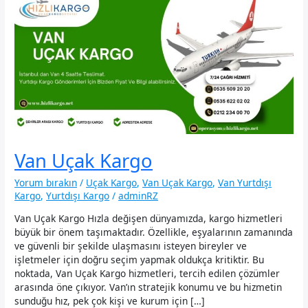
Van Uçak Kargo
Yorum bırakın
/
Uçak Kargo
,
Van Uçak Kargo
,
Van Yurtdışı
Kargo
,
Yurtdışı Kargo
/
adminRZ
Van Uçak Kargo Hızla değişen dünyamızda, kargo hizmetleri
büyük bir önem taşımaktadır. Özellikle, eşyalarının zamanında
ve güvenli bir şekilde ulaşmasını isteyen bireyler ve
işletmeler için doğru seçim yapmak oldukça kritiktir. Bu
noktada, Van Uçak Kargo hizmetleri, tercih edilen çözümler
arasında öne çıkıyor. Van’ın stratejik konumu ve bu hizmetin
sunduğu hız, pek çok kişi ve kurum için […]