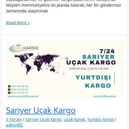
Müşteri memnuniyetini ön planda tutarak, her bir gönderinizi
zamanında ulaştırmak
Bakırköy
Read More »
Uçak
Kargo
Sarıyer Uçak Kargo
3 Yorum
/
Sarıyer Uçak Kargo
,
Uçak Kargo
,
Yurtdışı Kargo
/
adminRZ