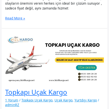
olayların önemini veren herkes için ideal bir çözüm sunuyor ,
sadece fiyat değil, aynı zamanda hizmet
Kağıthane
Read More »
Uçak
Kargo
Topkapı Uçak Kargo
1 Yorum
/
Topkapı Uçak Kargo
,
Uçak Kargo
,
Yurtdışı Kargo
/
adminRZ