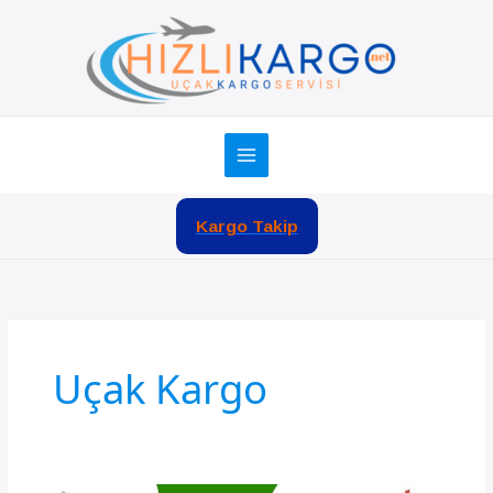
İçeriğe
atla
Kargo Takip
Uçak Kargo