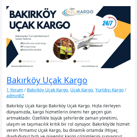
Kargo
Bakırköy Uçak Kargo
1 Yorum
/
Bakırköy Uçak Kargo
,
Uçak Kargo
,
Yurtdışı Kargo
/
adminRZ
Bakırköy Uçak Kargo Bakırköy Uçak Kargo. Hızla ilerleyen
dünyamızda, kargo hizmetlerin önemi her geçen gün
artmaktadır. Özellikle büyük şehirlerde zaman yönetimi,
ulaşım ve taşımacılık kritik bir rol oynuyor. Bakırköy’de hizmet
veren firmamız Uçak Kargo, bu dinamik ortamda ihtiyaç
duyduğunuz hızlı ve güvenilir kargo çözümlerini sunuyoruz.