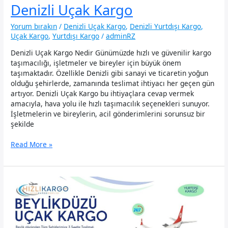
Denizli Uçak Kargo
Yorum bırakın
/
Denizli Uçak Kargo
,
Denizli Yurtdışı Kargo
,
Uçak Kargo
,
Yurtdışı Kargo
/
adminRZ
Denizli Uçak Kargo Nedir Günümüzde hızlı ve güvenilir kargo
taşımacılığı, işletmeler ve bireyler için büyük önem
taşımaktadır. Özellikle Denizli gibi sanayi ve ticaretin yoğun
olduğu şehirlerde, zamanında teslimat ihtiyacı her geçen gün
artıyor. Denizli Uçak Kargo bu ihtiyaçlara cevap vermek
amacıyla, hava yolu ile hızlı taşımacılık seçenekleri sunuyor.
İşletmelerin ve bireylerin, acil gönderimlerini sorunsuz bir
şekilde
Denizli
Read More »
Uçak
Kargo