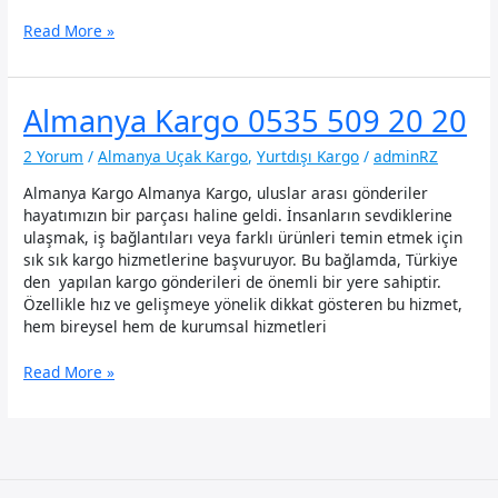
Almanya
Read More »
Uçak
Kargo
Almanya Kargo 0535 509 20 20
2 Yorum
/
Almanya Uçak Kargo
,
Yurtdışı Kargo
/
adminRZ
Almanya Kargo Almanya Kargo, uluslar arası gönderiler
hayatımızın bir parçası haline geldi. İnsanların sevdiklerine
ulaşmak, iş bağlantıları veya farklı ürünleri temin etmek için
sık sık kargo hizmetlerine başvuruyor. Bu bağlamda, Türkiye
den yapılan kargo gönderileri de önemli bir yere sahiptir.
Özellikle hız ve gelişmeye yönelik dikkat gösteren bu hizmet,
hem bireysel hem de kurumsal hizmetleri
Almanya
Read More »
Kargo
0535
509
20
20