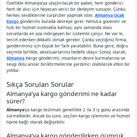
Özellikle Almanya’ya ulaştırılacak bir paket, hem gönderici
hem de alıcı için heyecan verici bir deneyim sunuyor. Çünkü
herkes sevdiklerine sürprizler yapmak ister.
Almanya Uçak
Kargo
gönderimi burada devreye girer. Yalnızca güvenilir ve
hızlı bir hizmet sunmakla kalmaz, aynı zamanda olası
sorunlarda en aza indirgeyen bir sistemle çalışır. Ne var ki,
tercih ederken dikkatli olmak gerekir. Çünkü seçtiğiniz firma,
gönderiminiz için büyük bir fark yaratabilir. Buna göre, doğru
seçimle birlikte, aksesuarlarınız hedefe ulaşır. Sonuç olarak,
Almanya
Kargo gönderimi, insanların devre kurmalarına ve
sevgi dolu anılar biriktirmelerine yardımcı olabilecek etkin bir
yoldur.
Sıkça Sorulan Sorular
Almanya’ya kargo gönderimi ne kadar
sürer?
Almanya
‘ya kargo teslimatı genellikle 2 ila 3 iş günü arasında
sürmektedir. Ancak bu süre, seçilen kargo işleminin ve hizmet
tipine bağlı olarak değişebilir.
Almanya’ya kargo gönderilirken gümrük