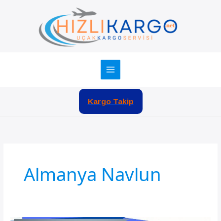
İçeriğe
atla
Kargo Takip
Almanya Navlun