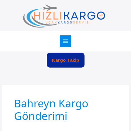
İçeriğe
atla
Kargo Takip
Bahreyn Kargo
Gönderimi