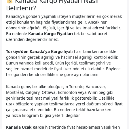
Kanada Kargo Fiyatları Nasıl
Belirlenir?
Kanada’ya gönderi yapmak isteyen müşterilerin en çok merak
ettiği konuların başında fiyatlandırma gelir. Ancak her
gönderinin ağırlığı, ölçüsü, içeriği ve teslimat adresi farklıdır.
Bu nedenle
Kanada Kargo Fiyatları
tek bir sabit ücret
üzerinden değerlendirilmez.
Türkiye’den Kanada’ya Kargo
fiyatı hazırlanırken öncelikle
gönderinin gerçek ağırlığı ve hacimsel ağırlığı kontrol edilir.
Bunun yanında koli adedi, ürün içeriği, teslimat şehri ve
seçilen hizmet modeli de fiyat üzerinde etkili olabilir. Böylece
her gönderi kendi özelliklerine göre ayrı planlanır.
Kanada geniş bir ülke olduğu için Toronto, Vancouver,
Montréal, Calgary, Ottawa, Edmonton veya Winnipeg gibi
şehirlerde teslimat maliyeti farklılık gösterebilir. Özellikle
uzak bölgelere yapılan teslimatlarda yerel dağıtım süreci fiyat
çalışmasına etki edebilir. Bu nedenle teklif hazırlanırken
yalnızca kilogram bilgisi yeterli değildir.
Kanada Uçak Kargo
hizmetinde fiyat hesaplaması yapılırken