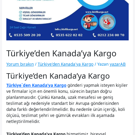
Türkiye’den Kanada’ya Kargo
Yorum bırakın
/
Türkiye'den Kanada'ya Kargo
/ Yazan
yazarAB
Türkiye’den Kanada’ya Kargo
Türkiye`den Kanada’ya Kargo
gönderi yapmak isteyen kişiler
ve firmalar için en önemli konu, sürecin baştan doğru
planlanmasıdır. Çünkü Kanada, uzak mesafesi ve geniş
teslimat ağı nedeniyle standart bir Avrupa gönderisinden
daha farklı değerlendirilmelidir. Bu nedenle ürün içeriği, koli
ölçüsü, teslimat şehri ve gümrük evrakları ilk aşamada
netleştirilmelidir.
Türkiye’den Kanada’ya Kargo
hizmetimiz, bireysel