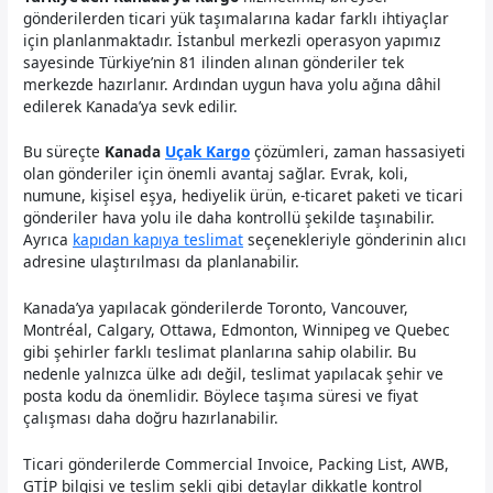
gönderilerden ticari yük taşımalarına kadar farklı ihtiyaçlar
için planlanmaktadır. İstanbul merkezli operasyon yapımız
sayesinde Türkiye’nin 81 ilinden alınan gönderiler tek
merkezde hazırlanır. Ardından uygun hava yolu ağına dâhil
edilerek Kanada’ya sevk edilir.
Bu süreçte
Kanada
Uçak Kargo
çözümleri, zaman hassasiyeti
olan gönderiler için önemli avantaj sağlar. Evrak, koli,
numune, kişisel eşya, hediyelik ürün, e-ticaret paketi ve ticari
gönderiler hava yolu ile daha kontrollü şekilde taşınabilir.
Ayrıca
kapıdan kapıya teslimat
seçenekleriyle gönderinin alıcı
adresine ulaştırılması da planlanabilir.
Kanada’ya yapılacak gönderilerde Toronto, Vancouver,
Montréal, Calgary, Ottawa, Edmonton, Winnipeg ve Quebec
gibi şehirler farklı teslimat planlarına sahip olabilir. Bu
nedenle yalnızca ülke adı değil, teslimat yapılacak şehir ve
posta kodu da önemlidir. Böylece taşıma süresi ve fiyat
çalışması daha doğru hazırlanabilir.
Ticari gönderilerde Commercial Invoice, Packing List, AWB,
GTİP bilgisi ve teslim şekli gibi detaylar dikkatle kontrol