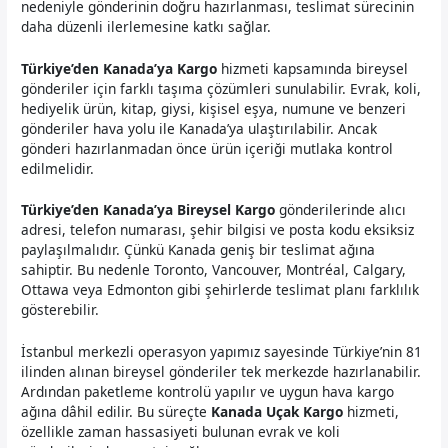
nedeniyle gönderinin doğru hazırlanması, teslimat sürecinin
daha düzenli ilerlemesine katkı sağlar.
Türkiye’den Kanada’ya Kargo
hizmeti kapsamında bireysel
gönderiler için farklı taşıma çözümleri sunulabilir. Evrak, koli,
hediyelik ürün, kitap, giysi, kişisel eşya, numune ve benzeri
gönderiler hava yolu ile Kanada’ya ulaştırılabilir. Ancak
gönderi hazırlanmadan önce ürün içeriği mutlaka kontrol
edilmelidir.
Türkiye’den Kanada’ya Bireysel Kargo
gönderilerinde alıcı
adresi, telefon numarası, şehir bilgisi ve posta kodu eksiksiz
paylaşılmalıdır. Çünkü Kanada geniş bir teslimat ağına
sahiptir. Bu nedenle Toronto, Vancouver, Montréal, Calgary,
Ottawa veya Edmonton gibi şehirlerde teslimat planı farklılık
gösterebilir.
İstanbul merkezli operasyon yapımız sayesinde Türkiye’nin 81
ilinden alınan bireysel gönderiler tek merkezde hazırlanabilir.
Ardından paketleme kontrolü yapılır ve uygun hava kargo
ağına dâhil edilir. Bu süreçte
Kanada Uçak Kargo
hizmeti,
özellikle zaman hassasiyeti bulunan evrak ve koli