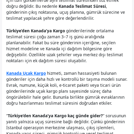
için tüm gönderilerde aynı teslimat süresinden söz etmek
doğru değildir. Bu nedenle
Kanada Teslimat Süresi
,
gönderinin çıkış noktasına, uçuş planına, gümrük sürecine ve
teslimat yapılacak şehre göre değerlendirilir.
Türkiye’den Kanada’ya Kargo
gönderilerinde ortalama
teslimat süresi çoğu zaman 3–7 iş günü aralığında
planlanabilir. Fakat bu süre gönderinin içeriğine, seçilen
hizmet modeline ve Kanada içi dağıtım bölgesine göre
değişebilir. Özellikle uzak şehirler veya merkez dışı teslimat
noktaları için ek dağıtım süresi oluşabilir.
Kanada Uçak Kargo
hizmeti, zaman hassasiyeti bulunan
gönderiler için daha hızlı ve kontrollü bir taşıma modeli sunar.
Evrak, numune, küçük koli, e-ticaret paketi veya ticari ürün
gönderilerinde uçak kargo planı sayesinde süreç daha
öngörülebilir hale gelir. Bununla birlikte gümrük evraklarının
doğru hazırlanması teslimat süresini doğrudan etkiler.
“
Türkiye’den Kanada’ya Kargo kaç günde gider?
” sorusunun
yanıtı yalnızca uçuş süresine bağlı değildir. Çünkü gönderinin
İstanbul operasyon merkezine ulaşması, çıkış işlemleri,
Kanada varış süreci, gümrük kontrolü ve yerel teslimat