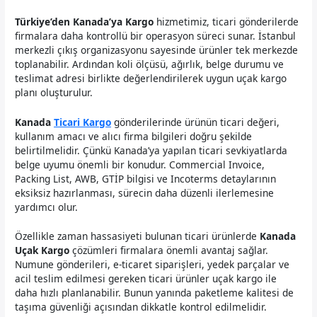
Türkiye’den Kanada’ya Kargo
hizmetimiz, ticari gönderilerde
firmalara daha kontrollü bir operasyon süreci sunar. İstanbul
merkezli çıkış organizasyonu sayesinde ürünler tek merkezde
toplanabilir. Ardından koli ölçüsü, ağırlık, belge durumu ve
teslimat adresi birlikte değerlendirilerek uygun uçak kargo
planı oluşturulur.
Kanada
Ticari Kargo
gönderilerinde ürünün ticari değeri,
kullanım amacı ve alıcı firma bilgileri doğru şekilde
belirtilmelidir. Çünkü Kanada’ya yapılan ticari sevkiyatlarda
belge uyumu önemli bir konudur. Commercial Invoice,
Packing List, AWB, GTİP bilgisi ve Incoterms detaylarının
eksiksiz hazırlanması, sürecin daha düzenli ilerlemesine
yardımcı olur.
Özellikle zaman hassasiyeti bulunan ticari ürünlerde
Kanada
Uçak Kargo
çözümleri firmalara önemli avantaj sağlar.
Numune gönderileri, e-ticaret siparişleri, yedek parçalar ve
acil teslim edilmesi gereken ticari ürünler uçak kargo ile
daha hızlı planlanabilir. Bunun yanında paketleme kalitesi de
taşıma güvenliği açısından dikkatle kontrol edilmelidir.