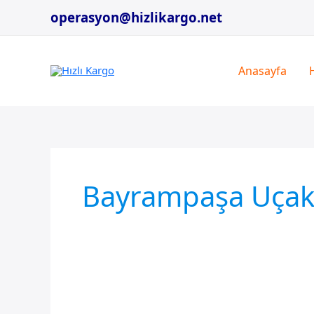
İçeriğe
operasyon@hizlikargo.net
atla
Anasayfa
Bayrampaşa Uçak 