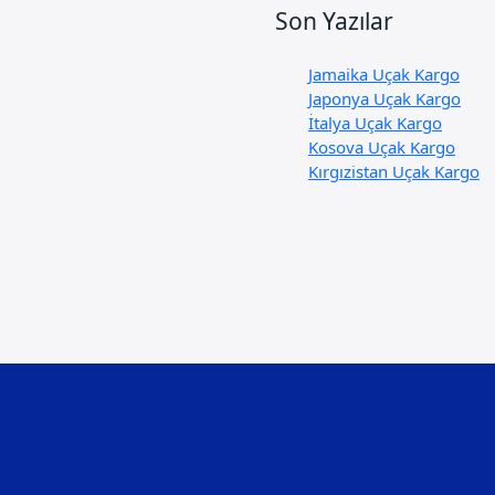
Son Yazılar
Jamaika Uçak Kargo
Japonya Uçak Kargo
İtalya Uçak Kargo
Kosova Uçak Kargo
Kırgızistan Uçak Kargo