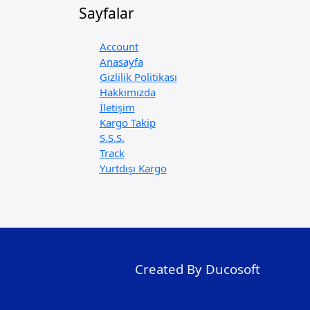
Sayfalar
Account
Anasayfa
Gizlilik Politikası
Hakkımızda
İletişim
Kargo Takip
S.S.S.
Track
Yurtdışı Kargo
Created By Ducosoft