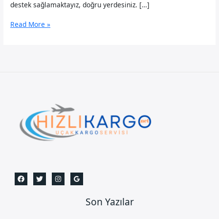
destek sağlamaktayız, doğru yerdesiniz. […]
Beyoğlu
Read More »
Uçak
Kargo
Son Yazılar