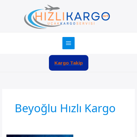
İçeriğe
atla
Kargo Takip
Beyoğlu Hızlı Kargo